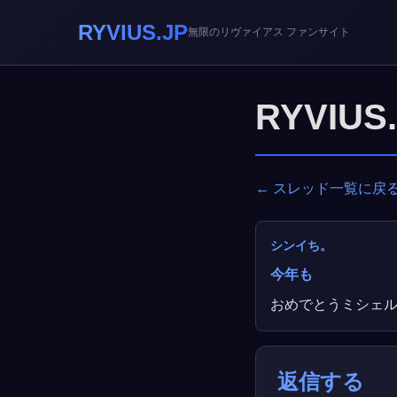
RYVIUS.JP
無限のリヴァイアス ファンサイト
RYVIU
← スレッド一覧に戻
シンイち。
今年も
おめでとうミシェ
返信する